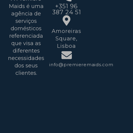
+351 96
Maids é uma
387 24 51
agência de
serviços
domésticos
Amoreiras
referenciada
Square,
que visa as
Lisboa
diferentes
necessidades
info@premieremaids.com
dos seus
clientes.